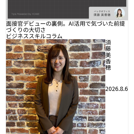
面接官デビューの裏側。AI活用で気づいた前提
づくりの大切さ
ビジネススキル
コラム
須
藤
美
香
穂
2026.8.6